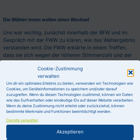
Die Wähler:innen wollen einen Wechsel
Uns war wichtig, zunächst innerhalb der BFW und im
Gespräch mit der FWW zu klären, wie das Wahlergebnis
verstanden wird. Die FWW erklärte in einem Treffen,
dass sie sich wegen der höheren Stimmenzahl und der
Mehrzahl an Direktmandaten als Wahlsieger sieht und im
Cookie-Zustimmung
Falle der Unterstützung durch die BFW die
verwalten
Gemeindevertretung unter Führung von Stefan Gärtner
Um dir ein optimales Erlebnis zu bieten, verwenden wir Technologien wie
weiter anführen will. Inhaltlich gab es kein erkennbares
Cookies, um Geräteinformationen zu speichern und/oder darauf
Zugehen der FWW auf uns als möglichen Partner.
zuzugreifen. Wenn du diesen Technologien zustimmst, können wir Daten
wie das Surfverhalten oder eindeutige IDs auf dieser Website verarbeiten.
Wenn du deine Zustimmung nicht erteilst oder zurückziehst, können
Diese Analyse des Wahlergebnisses teilen wir nicht. Es
bestimmte Merkmale und Funktionen beeinträchtigt werden.
gibt keinen Wahlsieger in Weddelbrook, sondern einen
Dienste verwalten
Gleichstand an Mandaten für FWW und BFW. Dabei hat
die FWW gegenüber 2018 sehr viel Unterstützung
Akzeptieren
eingebüßt und die BFW mit ihrem sachorientierten