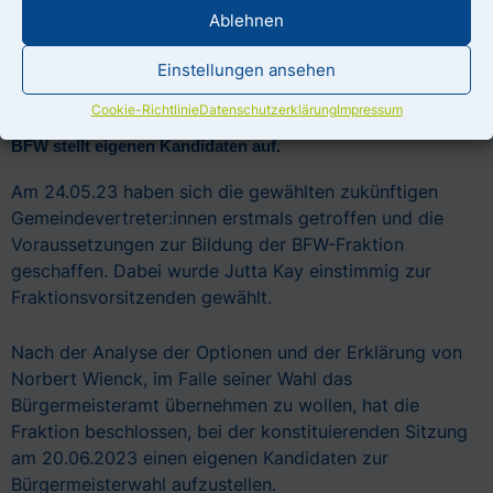
Wahlkampf viele Wähler:innen überzeugt. Das verstehen
Ablehnen
wir nicht als „weiter so“, sondern als Auftrag, die
Einstellungen ansehen
Veränderung in Weddelbrook aktiv anzugehen.
Cookie-Richtlinie
Datenschutzerklärung
Impressum
BFW stellt eigenen Kandidaten auf.
Am 24.05.23 haben sich die gewählten zukünftigen
Gemeindevertreter:innen erstmals getroffen und die
Voraussetzungen zur Bildung der BFW-Fraktion
geschaffen. Dabei wurde Jutta Kay einstimmig zur
Fraktionsvorsitzenden gewählt.
Nach der Analyse der Optionen und der Erklärung von
Norbert Wienck, im Falle seiner Wahl das
Bürgermeisteramt übernehmen zu wollen, hat die
Fraktion beschlossen, bei der konstituierenden Sitzung
am 20.06.2023 einen eigenen Kandidaten zur
Bürgermeisterwahl aufzustellen.